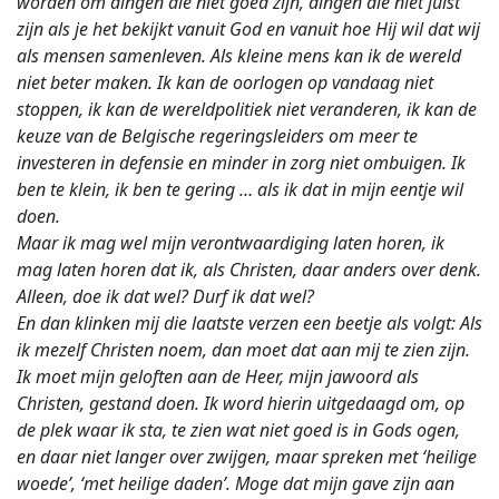
worden om dingen die niet goed zijn, dingen die niet juist
zijn als je het bekijkt vanuit God en vanuit hoe Hij wil dat wij
als mensen samenleven. Als kleine mens kan ik de wereld
niet beter maken. Ik kan de oorlogen op vandaag niet
stoppen, ik kan de wereldpolitiek niet veranderen, ik kan de
keuze van de Belgische regeringsleiders om meer te
investeren in defensie en minder in zorg niet ombuigen. Ik
ben te klein, ik ben te gering … als ik dat in mijn eentje wil
doen.
Maar ik mag wel mijn verontwaardiging laten horen, ik
mag laten horen dat ik, als Christen, daar anders over denk.
Alleen, doe ik dat wel? Durf ik dat wel?
En dan klinken mij die laatste verzen een beetje als volgt: Als
ik mezelf Christen noem, dan moet dat aan mij te zien zijn.
Ik moet mijn geloften aan de Heer, mijn jawoord als
Christen, gestand doen. Ik word hierin uitgedaagd om, op
de plek waar ik sta, te zien wat niet goed is in Gods ogen,
en daar niet langer over zwijgen, maar spreken met ‘heilige
woede’, ‘met heilige daden’. Moge dat mijn gave zijn aan