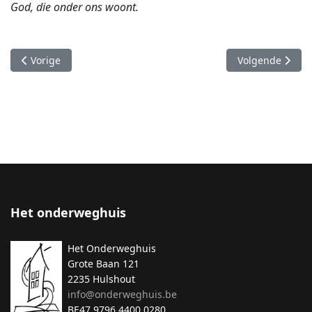
God, die onder ons woont.
Vorig artikel: Psalm 125
Volgende artike
Vorige
Volgende
Het onderweghuis
Het Onderweghuis
Grote Baan 121
2235 Hulshout
info@onderweghuis.be
BE47 9796 4400 0280