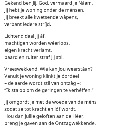
Gekend ben Jij, God, vermaard je Náam.
Jij hebt je woning onder de ménsen.
Jij breekt alle kwetsende wàpens,
verbant iedere stríjd.
Lichtend daal Jij áf,
machtigen worden wéerloos,
eigen kracht verlàmt,
paard en ruiter straf Jij stíl.
Vreeswekkend! Wie kan Jou weerstáan?
Vanuit je woning klinkt je óordeel
– de aarde wordt stil van ontzàg –:
“Ik sta op om de geringen te verhéffen.”
Jij omgordt je met de woede van de méns
zodat ze tot kracht en lóf wordt.
Hou dan jullie geloften aan de Hèer,
breng je gaven aan de Ontzagwékkende.