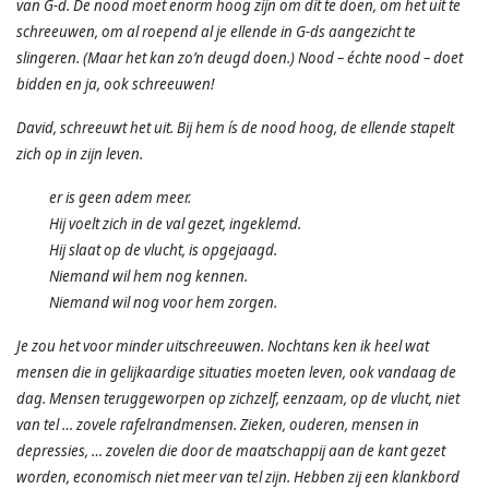
van G-d. De nood moet enorm hoog zijn om dit te doen, om het uit te
schreeuwen, om al roepend al je ellende in G-ds aangezicht te
slingeren. (Maar het kan zo’n deugd doen.) Nood – échte nood – doet
bidden en ja, ook schreeuwen!
David, schreeuwt het uit. Bij hem ís de nood hoog, de ellende stapelt
zich op in zijn leven.
er is geen adem meer.
Hij voelt zich in de val gezet, ingeklemd.
Hij slaat op de vlucht, is opgejaagd.
Niemand wil hem nog kennen.
Niemand wil nog voor hem zorgen.
Je zou het voor minder uitschreeuwen. Nochtans ken ik heel wat
mensen die in gelijkaardige situaties moeten leven, ook vandaag de
dag. Mensen teruggeworpen op zichzelf, eenzaam, op de vlucht, niet
van tel … zovele rafelrandmensen. Zieken, ouderen, mensen in
depressies, … zovelen die door de maatschappij aan de kant gezet
worden, economisch niet meer van tel zijn. Hebben zij een klankbord