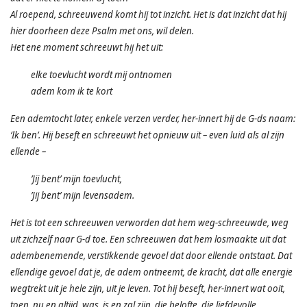
Al roepend, schreeuwend komt hij tot inzicht. Het is dat inzicht dat hij
hier doorheen deze Psalm met ons, wil delen.
Het ene moment schreeuwt hij het uit:
elke toevlucht wordt mij ontnomen
adem kom ik te kort
Een ademtocht later, enkele verzen verder, her-innert hij de G-ds naam:
‘Ik ben’. Hij beseft en schreeuwt het opnieuw uit – even luid als al zijn
ellende –
’Jij bent’ mijn toevlucht,
’Jij bent’ mijn levensadem.
Het is tot een schreeuwen verworden dat hem weg-schreeuwde, weg
uit zichzelf naar G-d toe. Een schreeuwen dat hem losmaakte uit dat
adembenemende, verstikkende gevoel dat door ellende ontstaat. Dat
ellendige gevoel dat je, de adem ontneemt, de kracht, dat alle energie
wegtrekt uit je hele zijn, uit je leven. Tot hij beseft, her-innert wat ooit,
toen, nu en altijd, was, is en zal zijn, die belofte, die liefdevolle