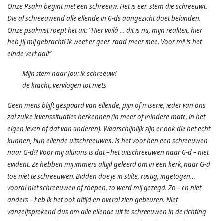
Onze Psalm begint met een schreeuw. Het is een stem die schreeuwt.
Die al schreeuwend alle ellende in G-ds aangezicht doet belanden.
Onze psalmist roept het uit: “Hier voilà … dit is nu, mijn realiteit, hier
heb Jij mij gebracht! Ik weet er geen raad meer mee. Voor mij is het
einde verhaal!”
Mijn stem naar Jou: ik schreeuw!
de kracht, vervlogen tot niets
Geen mens blijft gespaard van ellende, pijn of miserie, ieder van ons
zal zulke levenssituaties herkennen (in meer of mindere mate, in het
eigen leven of dat van anderen). Waarschijnlijk zijn er ook die het echt
kunnen, hun ellende uitschreeuwen. Is het voor hen een schreeuwen
naar G-d!? Voor mij althans is dat – het uitschreeuwen naar G-d – niet
evident. Ze hebben mij immers altijd geleerd om in een kerk, naar G-d
toe níet te schreeuwen. Bidden doe je in stilte, rustig, ingetogen…
vooral niet schreeuwen of roepen, zo werd mij gezegd. Zo – en niet
anders – heb ik het ook altijd en overal zien gebeuren. Niet
vanzelfsprekend dus om alle ellende uit te schreeuwen in de richting