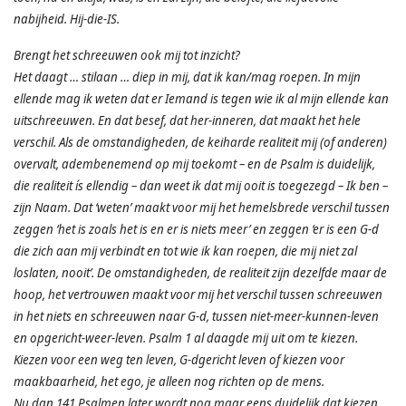
nabijheid. Hij-die-IS.
Brengt het schreeuwen ook mij tot inzicht?
Het daagt … stilaan … diep in mij, dat ik kan/mag roepen. In mijn
ellende mag ik weten dat er Iemand is tegen wie ik al mijn ellende kan
uitschreeuwen. En dat besef, dat her-inneren, dat maakt het hele
verschil. Als de omstandigheden, de keiharde realiteit mij (of anderen)
overvalt, adembenemend op mij toekomt – en de Psalm is duidelijk,
die realiteit ís ellendig – dan weet ik dat mij ooit is toegezegd – Ik ben –
zijn Naam. Dat ‘weten’ maakt voor mij het hemelsbrede verschil tussen
zeggen ‘het is zoals het is en er is niets meer’ en zeggen ‘er is een G-d
die zich aan mij verbindt en tot wie ik kan roepen, die mij niet zal
loslaten, nooit’. De omstandigheden, de realiteit zijn dezelfde maar de
hoop, het vertrouwen maakt voor mij het verschil tussen schreeuwen
in het niets en schreeuwen naar G-d, tussen niet-meer-kunnen-leven
en opgericht-weer-leven. Psalm 1 al daagde mij uit om te kiezen.
Kiezen voor een weg ten leven, G-dgericht leven of kiezen voor
maakbaarheid, het ego, je alleen nog richten op de mens.
Nu dan 141 Psalmen later wordt nog maar eens duidelijk dat kiezen