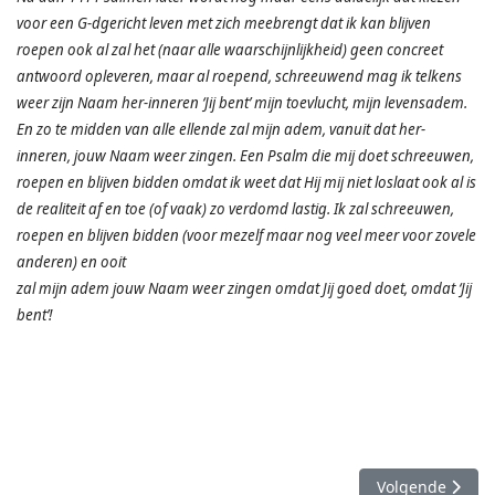
voor een G-dgericht leven met zich meebrengt dat ik kan blijven
roepen ook al zal het (naar alle waarschijnlijkheid) geen concreet
antwoord opleveren, maar al roepend, schreeuwend mag ik telkens
weer zijn Naam her-inneren ‘Jij bent’ mijn toevlucht, mijn levensadem.
En zo te midden van alle ellende zal mijn adem, vanuit dat her-
inneren, jouw Naam weer zingen. Een Psalm die mij doet schreeuwen,
roepen en blijven bidden omdat ik weet dat Hij mij niet loslaat ook al is
de realiteit af en toe (of vaak) zo verdomd lastig. Ik zal schreeuwen,
roepen en blijven bidden (voor mezelf maar nog veel meer voor zovele
anderen) en ooit
zal mijn adem jouw Naam weer zingen omdat Jij goed doet, omdat ‘Jij
bent’!
Volgende artike
Volgende