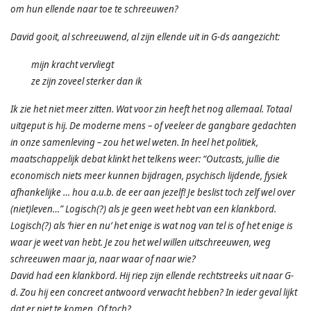
om hun ellende naar toe te schreeuwen?
David gooit, al schreeuwend, al zijn ellende uit in G-ds aangezicht:
mijn kracht vervliegt
ze zijn zoveel sterker dan ik
Ik zie het niet meer zitten. Wat voor zin heeft het nog allemaal. Totaal
uitgeput is hij. De moderne mens – of veeleer de gangbare gedachten
in onze samenleving – zou het wel weten. In heel het politiek,
maatschappelijk debat klinkt het telkens weer: “Outcasts, jullie die
economisch niets meer kunnen bijdragen, psychisch lijdende, fysiek
afhankelijke … hou a.u.b. de eer aan jezelf! Je beslist toch zelf wel over
(niet)leven…” Logisch(?) als je geen weet hebt van een klankbord.
Logisch(?) als ‘hier en nu’ het enige is wat nog van tel is of het enige is
waar je weet van hebt. Je zou het wel willen uitschreeuwen, weg
schreeuwen maar ja, naar waar of naar wie?
David had een klankbord. Hij riep zijn ellende rechtstreeks uit naar G-
d. Zou hij een concreet antwoord verwacht hebben? In ieder geval lijkt
dat er niet te komen. Of toch?