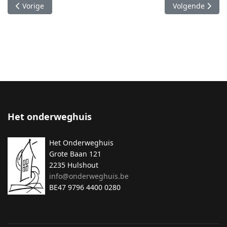
Vorig artikel: Mc.12,38-44
Volgende artike
Vorige
Volgende
Het onderweghuis
Het Onderweghuis
Grote Baan 121
2235 Hulshout
info@onderweghuis.be
BE47 9796 4400 0280