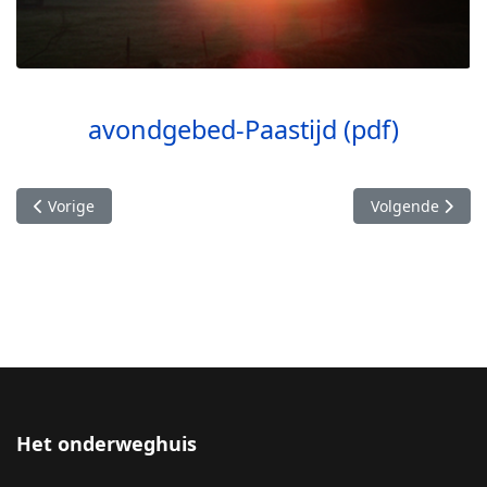
avondgebed-Paastijd (pdf)
Vorig artikel: Paastijd-morgengebed
Volgende artik
Vorige
Volgende
Het onderweghuis