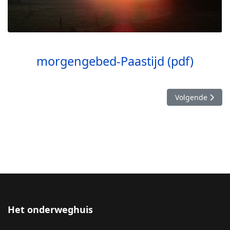
morgengebed-Paastijd (pdf)
Volgende artike
Volgende
Het onderweghuis