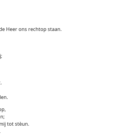
de Heer ons rechtop staan.
;
.
en.
op,
n;
ij tot stèun.
.