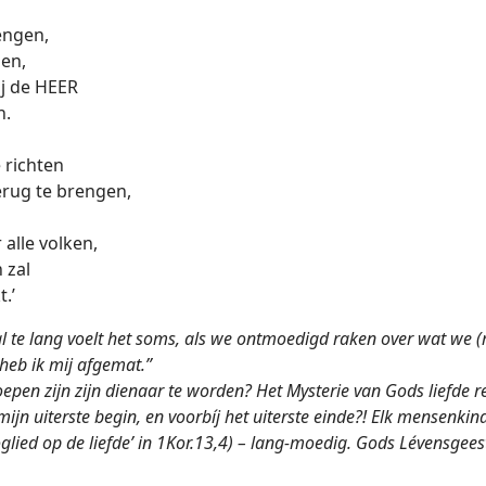
engen,
en,
ij de HEER
n.
 richten
erug te brengen,
 alle volken,
 zal
.’
al te lang voelt het soms, als we ontmoedigd raken over wat we 
 heb ik mij afgemat.”
epen zijn zijn dienaar te worden? Het Mysterie van Gods liefde rei
n uiterste begin, en voorbíj het uiterste einde?! Elk mensenkind 
ooglied op de liefde’ in 1Kor.13,4) – lang-moedig. Gods Lévensgees