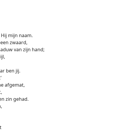
Hij mijn naam.
 een zwaard,
haduw van zijn hand;
jl,
 ben jij.
’
me afgemat,
,
en zin gehad.
,
t