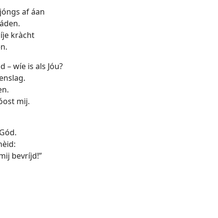
jóngs af áan
áden.
íje kràcht
n.
 – wíe is als Jóu?
enslag.
en.
ost mij.
Gód.
hèid:
ij bevríjd!”