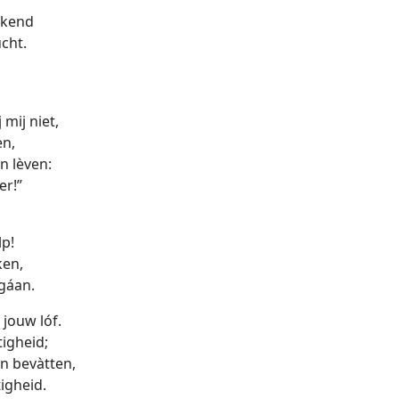
kkend
cht.
mij niet,
n,
n lèven:
er!”
p!
ken,
gáan.
 jouw lóf.
tigheid;
n bevàtten,
igheid.