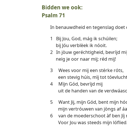
Bidden we ook:
Psalm 71
In benauwdheid en tegenslag doet 
1 Bij Jou, God, mág ik schúilen;
bij Jóu verblèek ik nóoit.
2 In jòuw geréchtigheid, bevrìjd mij
neig je oor naar mij; réd mij!
3 Wees voor mij een stérke róts,
een stevig húis, mìj tot tóevlucht
4 Mìjn Gód, bevrìjd mij
uit de handen van de verdwáasd
5 Want Jij, mijn Gód, bent mijn hó
mijn vertróuwen van jòngs af áa
6 van de moederschoot àf ben Jíj m
Voor Jou was steeds mijn lóflied