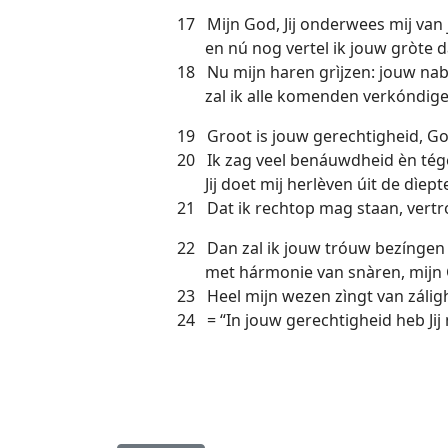
17 Mijn God, Jij onderwees mij van 
en nú nog vertel ik jouw gròte d
18 Nu mijn haren grìjzen: jouw nab
zal ik alle komenden verkóndige
19 Groot is jouw gerechtigheid, God
20 Ik zag veel benáuwdheid èn tég
Jij doet mij herlèven úit de dìept
21 Dat ik rechtop mag staan, vertró
22 Dan zal ik jouw tróuw bezíngen
met hármonie van snàren, mijn 
23 Heel mijn wezen zìngt van zálig
24 = “In jouw gerechtigheid heb Jij m