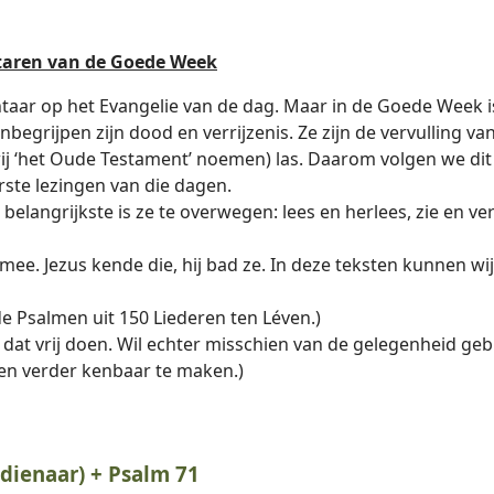
ntaren van de Goede Week
taar op het Evangelie van de dag. Maar in de Goede Week i
nbegrijpen zijn dood en verrijzenis. Ze zijn de vervulling va
at wij ‘het Oude Testament’ noemen) las. Daarom volgen we 
rste lezingen van die dagen.
 belangrijkste is ze te overwegen: lees en herlees, zie en ve
e. Jezus kende die, hij bad ze. In deze teksten kunnen wij 
de Psalmen uit 150 Liederen ten Léven.)
 dat vrij doen. Wil echter misschien van de gelegenheid g
en verder kenbaar te maken.)
e dienaar) + Psalm 71