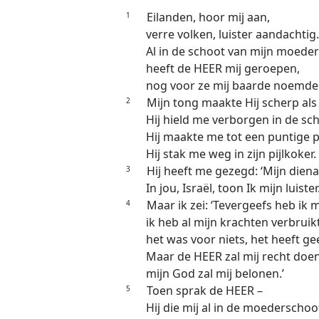
Eilanden, hoor mij aan,
1
verre volken, luister aandachtig.
Al in de schoot van mijn moeder
heeft de HEER mij geroepen,
nog voor ze mij baarde noemde 
Mijn tong maakte Hij scherp als
2
Hij hield me verborgen in de sc
Hij maakte me tot een puntige pi
Hij stak me weg in zijn pijlkoker.
Hij heeft me gezegd: ‘Mijn dienaar
3
In jou, Israël, toon Ik mijn luister.
Maar ik zei: ‘Tevergeefs heb ik 
4
ik heb al mijn krachten verbruikt
het was voor niets, het heeft ge
Maar de HEER zal mij recht doen
mijn God zal mij belonen.’
Toen sprak de HEER –
5
Hij die mij al in de moederschoo