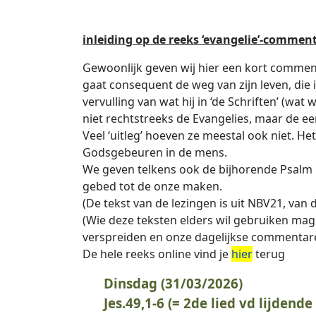
inleiding op de reeks ‘evangelie’-comme
Gewoonlijk geven wij hier een kort commen
gaat consequent de weg van zijn leven, die i
vervulling van wat hij in ‘de Schriften’ (w
niet rechtstreeks de Evangelies, maar de ee
Veel ‘uitleg’ hoeven ze meestal ook niet. Het
Godsgebeuren in de mens.
We geven telkens ook de bijhorende Psalm me
gebed tot de onze maken.
(De tekst van de lezingen is uit NBV21, van 
(Wie deze teksten elders wil gebruiken mag
verspreiden en onze dagelijkse commentar
De hele reeks online vind je
hier
terug
Dinsdag (31/03/2026)
Jes.49,1-6 (= 2de lied vd lijdend