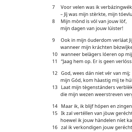
7 Voor velen was ik verbázingwé
– Jíj was mijn stèrkte, mijn tóevlu
8 Mijn mònd is vól van jouw lòf,
mijn dagen van jouw lúister!
9 Ook in mijn óuderdom verláat Jij 
wanneer mijn kráchten bèzwíjke
10 wanneer belàgers lóeren op mij
11 “Jaag hem op. Er is geen verlóss
12 God, wees dán niet vér van mij;
mijn Gód, kom hàastig mij te húl
13 Laat mijn tègenstánders verblè
die mijn wezen weerstreven ver
14 Maar ik, ik blijf hópen en zingen
15 Ik zal vertéllen van jòuw geréch
hoewel ik jouw hàndelen níet ka
16 zal ik verkondigen jouw gerécht