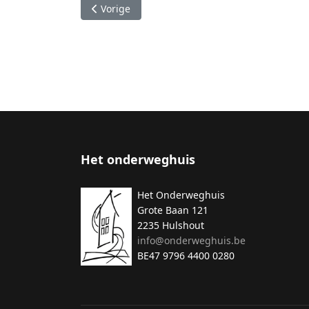
Vorig artikel: Woensdag 1 april
Vorige
Het onderweghuis
Het Onderweghuis
Grote Baan 121
2235 Hulshout
info@onderweghuis.be
BE47 9796 4400 0280