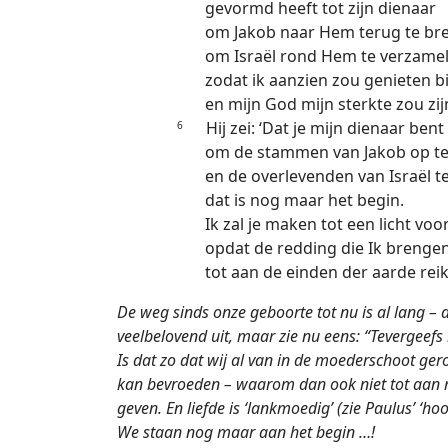
gevormd heeft tot zijn dienaar
om Jakob naar Hem terug te br
om Israël rond Hem te verzamel
zodat ik aanzien zou genieten b
en mijn God mijn sterkte zou zij
Hij zei: ‘Dat je mijn dienaar bent
6
om de stammen van Jakob op te
en de overlevenden van Israël t
dat is nog maar het begin.
Ik zal je maken tot een licht voor
opdat de redding die Ik brengen
tot aan de einden der aarde reikt
De weg sinds onze geboorte tot nu is al lang – 
veelbelovend uit, maar zie nu eens: “Tevergeefs
Is dat zo dat wij al van in de moederschoot gero
kan bevroeden – waarom dan ook niet tot aan mij
geven. En liefde is ‘lankmoedig’ (zie Paulus’ ‘h
We staan nog maar aan het begin …!