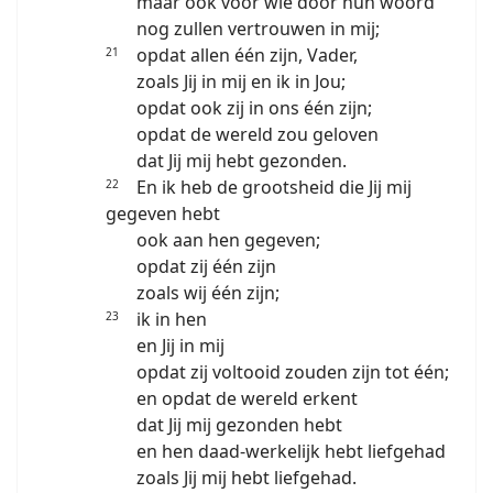
maar ook voor wie door hún woord
nog zullen vertrouwen in mij;
opdat allen één zijn, Vader,
21
zoals Jij in mij en ik in Jou;
opdat ook zij in ons één zijn;
opdat de wereld zou geloven
dat Jij mij hebt gezonden.
En ik heb de grootsheid die Jij mij
22
gegeven hebt
ook aan hen gegeven;
opdat zij één zijn
zoals wij één zijn;
ik in hen
2
3
en Jij in mij
opdat zij voltooid zouden zijn tot één;
en opdat de wereld erkent
dat Jij mij gezonden hebt
en hen daad-werkelijk hebt liefgehad
zoals Jij mij hebt liefgehad.