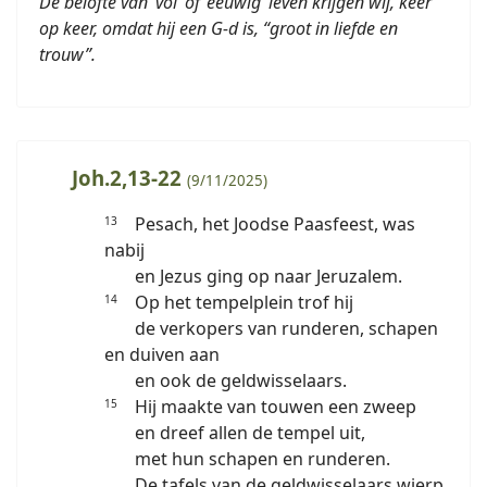
De belofte van ‘vol’ of ‘eeuwig’ leven krijgen wij, keer
op keer, omdat hij een G-d is, “groot in liefde en
trouw”.
Joh.2,13-22
(9/11/2025)
Pesach, het Joodse Paasfeest, was
13
nabij
en Jezus ging op naar Jeruzalem.
Op het tempelplein trof hij
14
de verkopers van runderen, schapen
en duiven aan
en ook de geldwisselaars.
Hij maakte van touwen een zweep
15
en dreef allen de tempel uit,
met hun schapen en runderen.
De tafels van de geldwisselaars wierp