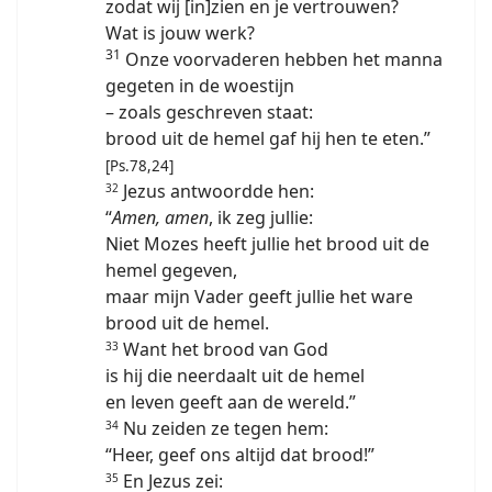
zodat wij [in]zien en je vertrouwen?
Wat is jouw werk?
31
Onze voorvaderen hebben het manna
gegeten in de woestijn
– zoals geschreven staat:
brood uit de hemel gaf hij hen te eten.”
[Ps.78,24]
Jezus antwoordde hen:
32
“
Amen, amen
, ik zeg jullie:
Niet Mozes heeft jullie het brood uit de
hemel gegeven,
maar mijn Vader geeft jullie het ware
brood uit de hemel.
Want het brood van God
33
is hij die neerdaalt uit de hemel
en leven geeft aan de wereld.”
Nu zeiden ze tegen hem:
34
“Heer, geef ons altijd dat brood!”
En Jezus zei:
35