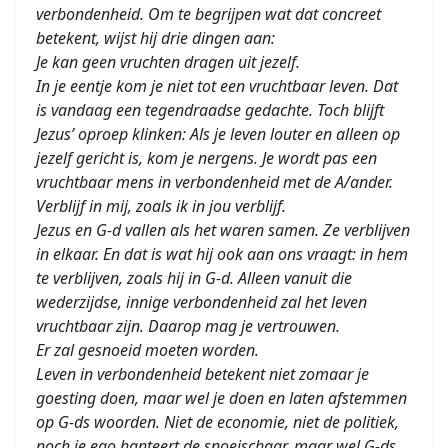
verbondenheid. Om te begrijpen wat dat concreet
betekent, wijst hij drie dingen aan:
Je kan geen vruchten dragen uit jezelf.
In je eentje kom je niet tot een vruchtbaar leven. Dat
is vandaag een tegendraadse gedachte. Toch blijft
Jezus’ oproep klinken: Als je leven louter en alleen op
jezelf gericht is, kom je nergens. Je wordt pas een
vruchtbaar mens in verbondenheid met de A/ander.
Verblijf in mij, zoals ik in jou verblijf.
Jezus en G-d vallen als het waren samen. Ze verblijven
in elkaar. En dat is wat hij ook aan ons vraagt: in hem
te verblijven, zoals hij in G-d. Alleen vanuit die
wederzijdse, innige verbondenheid zal het leven
vruchtbaar zijn. Daarop mag je vertrouwen.
Er zal gesnoeid moeten worden.
Leven in verbondenheid betekent niet zomaar je
goesting doen, maar wel je doen en laten afstemmen
op G-ds woorden. Niet de economie, niet de politiek,
noch je ego hanteert de snoeischaar, maar wel G-ds