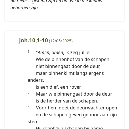
nu reeds – gekend zijn en dat we in die kennis
geborgen zijn.
Joh.10,1-10
(12/05/2025)
“
Amen, amen
, ik zeg jullie:
1
Wie de binnenhof van de schapen
niet binnengaat door de deur,
maar binnenklimt langs ergens
anders,
is een dief, een rover.
Maar wie binnengaat door de deur,
2
is de herder van de schapen.
Voor hem doet de deurwachter open
3
en de schapen geven gehoor aan zijn
stem.
Hij roept zijn schapen bij name