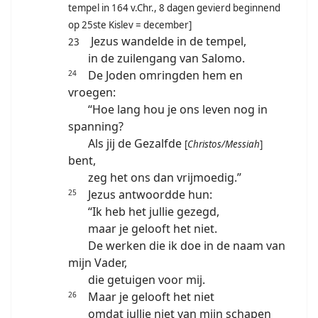
tempel in 164 v.Chr., 8 dagen gevierd beginnend
op 25ste Kislev = december]
Jezus wandelde in de tempel,
23
in de zuilengang van Salomo.
De Joden omringden hem en
24
vroegen:
“Hoe lang hou je ons leven nog in
spanning?
Als jij de Gezalfde
[
Christos/Messiah
]
bent,
zeg het ons dan vrijmoedig.”
Jezus antwoordde hun:
25
“Ik heb het jullie gezegd,
maar je gelooft het niet.
De werken die ik doe in de naam van
mijn Vader,
die getuigen voor mij.
Maar je gelooft het niet
26
omdat jullie niet van mijn schapen