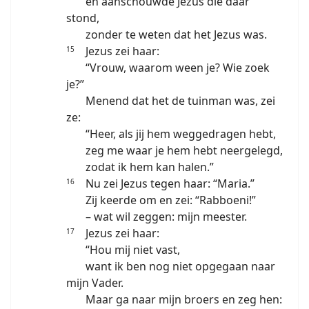
en aanschouwde Jezus die daar
stond,
zonder te weten dat het Jezus was.
Jezus zei haar:
15
“Vrouw, waarom ween je? Wie zoek
je?”
Menend dat het de tuinman was, zei
ze:
“Heer, als jij hem weggedragen hebt,
zeg me waar je hem hebt neergelegd,
zodat ik hem kan halen.”
Nu zei Jezus tegen haar: “Maria.”
16
Zij keerde om en zei: “Rabboeni!”
– wat wil zeggen: mijn meester.
Jezus zei haar:
17
“Hou mij niet vast,
want ik ben nog niet opgegaan naar
mijn Vader.
Maar ga naar mijn broers en zeg hen: