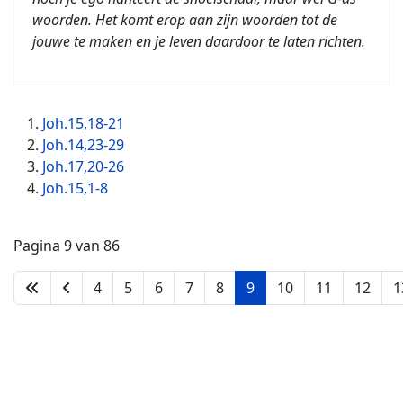
woorden. Het komt erop aan zijn woorden tot de
jouwe te maken en je leven daardoor te laten richten.
Joh.15,18-21
Joh.14,23-29
Joh.17,20-26
Joh.15,1-8
Pagina 9 van 86
4
5
6
7
8
9
10
11
12
1