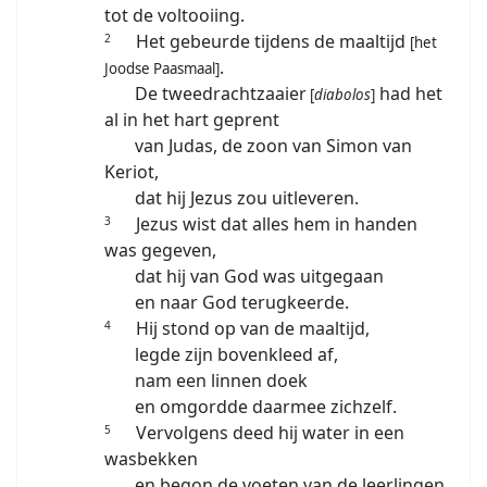
tot de voltooiing.
Het gebeurde tijdens de maaltijd
2
[het
.
Joodse Paasmaal]
De tweedrachtzaaier
had het
[
diabolos
]
al in het hart geprent
van Judas, de zoon van Simon van
Keriot,
dat hij Jezus zou uitleveren.
Jezus wist dat alles hem in handen
3
was gegeven,
dat hij van God was uitgegaan
en naar God terugkeerde.
Hij stond op van de maaltijd,
4
legde zijn bovenkleed af,
nam een linnen doek
en omgordde daarmee zichzelf.
Vervolgens deed hij water in een
5
wasbekken
en begon de voeten van de leerlingen