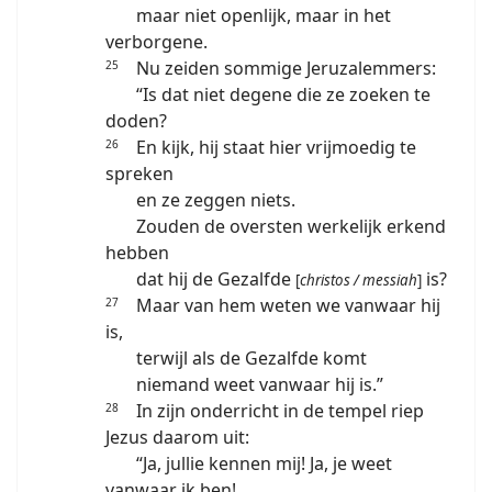
maar niet openlijk, maar in het
verborgene.
Nu zeiden sommige Jeruzalemmers:
25
“Is dat niet degene die ze zoeken te
doden?
En kijk, hij staat hier vrijmoedig te
26
spreken
en ze zeggen niets.
Zouden de oversten werkelijk erkend
hebben
dat hij de Gezalfde
is?
[
christos / messiah
]
Maar van hem weten we vanwaar hij
27
is,
terwijl als de Gezalfde komt
niemand weet vanwaar hij is.”
In zijn onderricht in de tempel riep
28
Jezus daarom uit:
“Ja, jullie kennen mij! Ja, je weet
vanwaar ik ben!