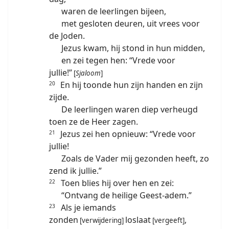
waren de leerlingen bijeen,
met gesloten deuren, uit vrees voor
de Joden.
Jezus kwam, hij stond in hun midden,
en zei tegen hen: “Vrede voor
jullie!”
[
Sjaloom
]
En hij toonde hun zijn handen en zijn
20
zijde.
De leerlingen waren diep verheugd
toen ze de Heer zagen.
Jezus zei hen opnieuw: “Vrede voor
21
jullie!
Zoals de Vader mij gezonden heeft, zo
zend ik jullie.”
Toen blies hij over hen en zei:
22
“Ontvang de heilige Geest-adem.”
Als je iemands
23
zonden
loslaat
,
[verwijdering]
[vergeeft]