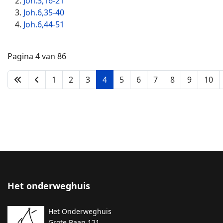
Joh.3,16-21
Joh.6,35-40
Joh.6,44-51
Pagina 4 van 86
1
2
3
4
5
6
7
8
9
10
Het onderweghuis
Het Onderweghuis
Grote Baan 121