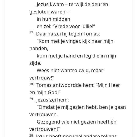
Jezus kwam – terwijl de deuren
gesloten waren –
in hun midden
en zei: “Vrede voor jullie!”
Daarna zei hij tegen Tomas:
27
“Kom met je vinger, kijk naar mijn
handen,
kom met je hand en leg die in mijn
zijde.
Wees niet wantrouwig, maar
vertrouw!”
Tomas antwoordde hem: “Mijn Heer
28
en mijn God!”
Jezus zei hem:
29
“Omdat je mij gezien hebt, ben je gaan
vertrouwen.
Gezegend wie niet gezien heeft én
vertrouwen!”
Jezus heeft nog veel andere tekens
30