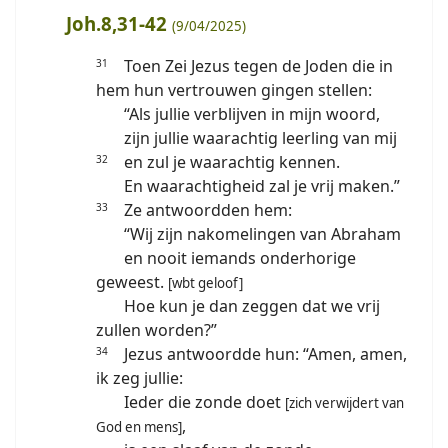
Joh.8,31-42
(9/04/2025)
Toen Zei Jezus tegen de Joden die in
31
hem hun vertrouwen gingen stellen:
“Als jullie verblijven in mijn woord,
zijn jullie waarachtig leerling van mij
en zul je waarachtig kennen.
32
En waarachtigheid zal je vrij maken.”
Ze antwoordden hem:
33
“Wij zijn nakomelingen van Abraham
en nooit iemands onderhorige
geweest.
[wbt geloof]
Hoe kun je dan zeggen dat we vrij
zullen worden?”
Jezus antwoordde hun: “Amen, amen,
34
ik zeg jullie:
Ieder die zonde doet
[zich verwijdert van
,
God en mens]